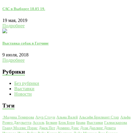
САС в Выборге 18.05 19.
19 мая, 2019
Подробнее
Выставка собак в Гатчине
9 июля, 2018
Подробнее
Рубрики
Без рубрики
Выставки
Новости
Тэги
:Мадина Темирова
Азур Стоун
Альма Валей
Альсафи Брилиант Стар
Альфа
Ромео Джульетта
Ассоль
Белкин
Блэк Бэри
Брава
Выставки
Галиаскарова
Гранд Моллис Пэрис
Джек Пот
Домино Дэнс
Дэзи Дарлинг Девита