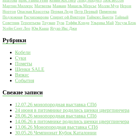
Ипатова
Ирис Райна Рейн
Кевин Костнер
Лойд Мидчел
Люк Бессон
Мартин Миллерс
Матвеева
Маякин
Мишель Мерсье
Молли Мун
Нерон
Нортон
Опасная Красотка
Первая Леди
Петр Первый
Пименова
Подложная
Расчихмарова
Спирит оф Виктори
Таймлес Бьюти
Тайный
Советник
Терентьева
Труман
Тула
Тэффи Кэнди
Ульрика Май
Урсула Блэк
Усейн Сент Лео
Юм Кааш
Ягуар Икс Джи
Рубрики
Кобели
Суки
Пометы
Щенки SALE
Вязки:
События
Свежие записи
12.07.26 монопородная выставка СПб
24 июня в питомнике родились щенки цвергпинчера
28.06.26 монопородная выставка СПб
14.06.26 в питомнике родились щенки цвергпинчера
13.06.26 Монопородная выставка СПб
30.05.26 Чемпионат Кубок Каталонии