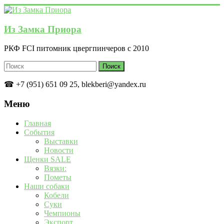
Перейти
к
содержимому
Из Замка Приора
РКФ FCI питомник цвергпинчеров с 2010
☎ +7 (951) 651 09 25, blekberi@yandex.ru
Меню
Главная
События
Выставки
Новости
Щенки SALE
Вязки:
Пометы
Наши собаки
Кобели
Суки
Чемпионы
Экспорт