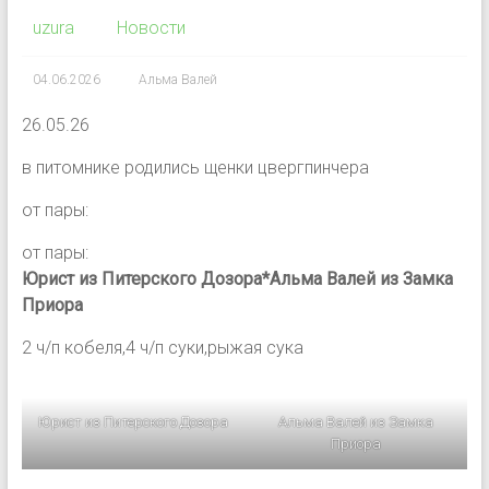
uzura
Новости
04.06.2026
Альма Валей
26.05.26
в питомнике родились щенки цвергпинчера
от пары:
от пары:
Юрист из Питерского Дозора*Альма Валей из Замка
Приора
2 ч/п кобеля,4 ч/п суки,рыжая сука
Юрист из Питерского Дозора
Альма Валей из Замка
Приора