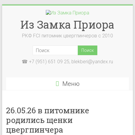
Перейти
к
содержимому
Из Замка Приора
РКФ FCI питомник цвергпинчеров с 2010
☎ +7 (951) 651 09 25, blekberi@yandex.ru
Меню
26.05.26 в питомнике
родились щенки
цвергпинчера