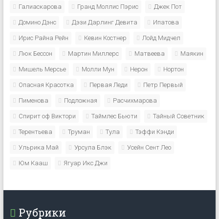
Галиаскарова
Гранд Моллис Пэрис
Джек Пот
Домино Дэнс
Дэзи Дарлинг Девита
Ипатова
Ирис Райна Рейн
Кевин Костнер
Лойд Мидчел
Люк Бессон
Мартин Миллерс
Матвеева
Маякин
Мишель Мерсье
Молли Мун
Нерон
Нортон
Опасная Красотка
Первая Леди
Петр Первый
Пименова
Подложная
Расчихмарова
Спирит оф Виктори
Таймлес Бьюти
Тайный Советник
Терентьева
Труман
Тула
Тэффи Кэнди
Ульрика Май
Урсула Блэк
Усейн Сент Лео
Юм Кааш
Ягуар Икс Джи
Рубрики