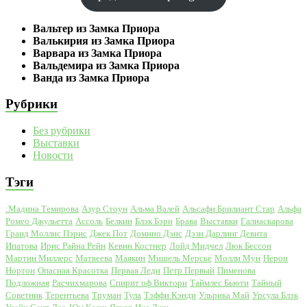
Вальтер из Замка Приора
Валькирия из Замка Приора
Варвара из Замка Приора
Вальдемира из Замка Приора
Ванда из Замка Приора
Рубрики
Без рубрики
Выставки
Новости
Тэги
:Мадина Темирова
Азур Стоун
Альма Валей
Альсафи Брилиант Стар
Альфа
Ромео Джульетта
Ассоль
Белкин
Блэк Бэри
Брава
Выставки
Галиаскарова
Гранд Моллис Пэрис
Джек Пот
Домино Дэнс
Дэзи Дарлинг Девита
Ипатова
Ирис Райна Рейн
Кевин Костнер
Лойд Мидчел
Люк Бессон
Мартин Миллерс
Матвеева
Маякин
Мишель Мерсье
Молли Мун
Нерон
Нортон
Опасная Красотка
Первая Леди
Петр Первый
Пименова
Подложная
Расчихмарова
Спирит оф Виктори
Таймлес Бьюти
Тайный
Советник
Терентьева
Труман
Тула
Тэффи Кэнди
Ульрика Май
Урсула Блэк