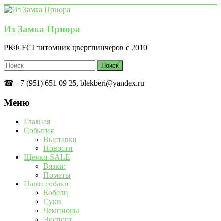
Перейти
к
содержимому
Из Замка Приора
РКФ FCI питомник цвергпинчеров с 2010
☎ +7 (951) 651 09 25, blekberi@yandex.ru
Меню
Главная
События
Выставки
Новости
Щенки SALE
Вязки:
Пометы
Наши собаки
Кобели
Суки
Чемпионы
Экспорт