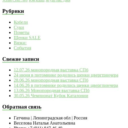
Усейн Сент Лео
Юм Кааш
Ягуар Икс Джи
Рубрики
Кобели
Суки
Пометы
Щенки SALE
Вязки:
События
Свежие записи
12.07.26 монопородная выставка СПб
24 июня в питомнике родились щенки цвергпинчера
28.06.26 монопородная выставка СПб
14.06.26 в питомнике родились щенки цвергпинчера
13.06.26 Монопородная выставка СПб
30.05.26 Чемпионат Кубок Каталонии
Обратная связь
Гатчина | Ленинградская обл | Россия
Веселова Наталья Анатольевна