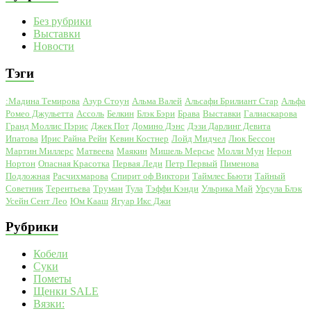
Без рубрики
Выставки
Новости
Тэги
:Мадина Темирова
Азур Стоун
Альма Валей
Альсафи Брилиант Стар
Альфа
Ромео Джульетта
Ассоль
Белкин
Блэк Бэри
Брава
Выставки
Галиаскарова
Гранд Моллис Пэрис
Джек Пот
Домино Дэнс
Дэзи Дарлинг Девита
Ипатова
Ирис Райна Рейн
Кевин Костнер
Лойд Мидчел
Люк Бессон
Мартин Миллерс
Матвеева
Маякин
Мишель Мерсье
Молли Мун
Нерон
Нортон
Опасная Красотка
Первая Леди
Петр Первый
Пименова
Подложная
Расчихмарова
Спирит оф Виктори
Таймлес Бьюти
Тайный
Советник
Терентьева
Труман
Тула
Тэффи Кэнди
Ульрика Май
Урсула Блэк
Усейн Сент Лео
Юм Кааш
Ягуар Икс Джи
Рубрики
Кобели
Суки
Пометы
Щенки SALE
Вязки: