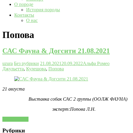
О породе
История породы
Контакты
О нас
Попова
САС Фауна & Догсити 21.08.2021
uzura
Без рубрики
21.08.2021
20.09.2022
Альфа Ромео
Джульетта
,
Кулешова
,
Попова
21 августа
Выставка собак САС 2 группы (ООЛЖ ФАУНА)
эксперт:Попова Л.Н.
Читать далее
Рубрики