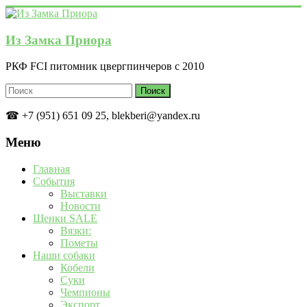
Перейти
к
содержимому
Из Замка Приора
РКФ FCI питомник цвергпинчеров с 2010
☎ +7 (951) 651 09 25, blekberi@yandex.ru
Меню
Главная
События
Выставки
Новости
Щенки SALE
Вязки:
Пометы
Наши собаки
Кобели
Суки
Чемпионы
Экспорт