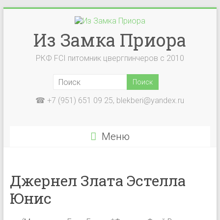
Перейти
к
содержимому
Из Замка Приора
РКФ FCI питомник цвергпинчеров с 2010
☎ +7 (951) 651 09 25, blekberi@yandex.ru
Меню
Джернел Злата Эстелла
Юнис