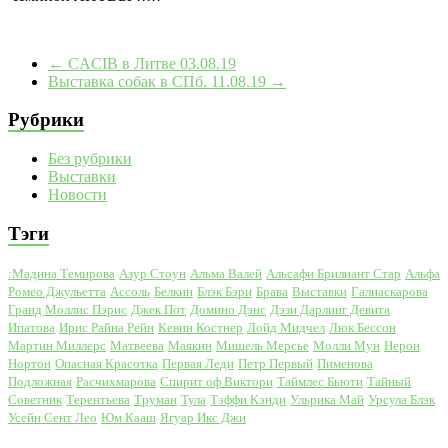
←
CACIB в Литве 03.08.19
Выставка собак в СПб. 11.08.19
→
Рубрики
Без рубрики
Выставки
Новости
Тэги
:Мадина Темирова
Азур Стоун
Альма Валей
Альсафи Брилиант Стар
Альфа
Ромео Джульетта
Ассоль
Белкин
Блэк Бэри
Брава
Выставки
Галиаскарова
Гранд Моллис Пэрис
Джек Пот
Домино Дэнс
Дэзи Дарлинг Девита
Ипатова
Ирис Райна Рейн
Кевин Костнер
Лойд Мидчел
Люк Бессон
Мартин Миллерс
Матвеева
Маякин
Мишель Мерсье
Молли Мун
Нерон
Нортон
Опасная Красотка
Первая Леди
Петр Первый
Пименова
Подложная
Расчихмарова
Спирит оф Виктори
Таймлес Бьюти
Тайный
Советник
Терентьева
Труман
Тула
Тэффи Кэнди
Ульрика Май
Урсула Блэк
Усейн Сент Лео
Юм Кааш
Ягуар Икс Джи