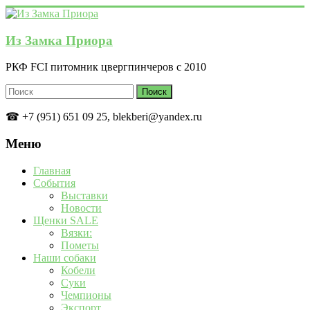
Перейти
к
содержимому
Из Замка Приора
РКФ FCI питомник цвергпинчеров с 2010
☎ +7 (951) 651 09 25, blekberi@yandex.ru
Меню
Главная
События
Выставки
Новости
Щенки SALE
Вязки:
Пометы
Наши собаки
Кобели
Суки
Чемпионы
Экспорт