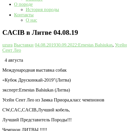
О породе
История породы
Контакты
О нас
CACIB в Литве 04.08.19
uzura
Выставки
04.08.2019
30.09.2022
:Ernestas Balsiukas
,
Усейн
Сент Лео
4 августа
Международная выставка собак
«Кубок Друскинкай-2019″(Литва)
эксперт:Ernestas Balsiukas (Литва)
Усейн Сент Лео из Замка Приора,класс чемпионов
CW,CAC,CACIB,Лучший кобель,
Лучший Представитель Породы!!!
Чемпион ЛИТВЫ !!!!!