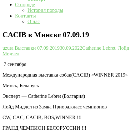
О породе
История породы
Контакты
О нас
CACIB в Минске 07.09.19
uzura
Выставки
07.09.2019
30.09.2022
Catherine Lebret
,
Лойд
Мидчел
7 сентября
Международная выставка собак(CACIB) «WINNER 2019»
Минск, Беларусь
Эксперт — Catherine Lebret (Болгария)
Лойд Мидчел из Замка Приора,класс чемпионов
CW, CAC, CACIB, BOS,WINNER !!!
ГРАНД ЧЕМПИОН БЕЛОРУССИИ !!!