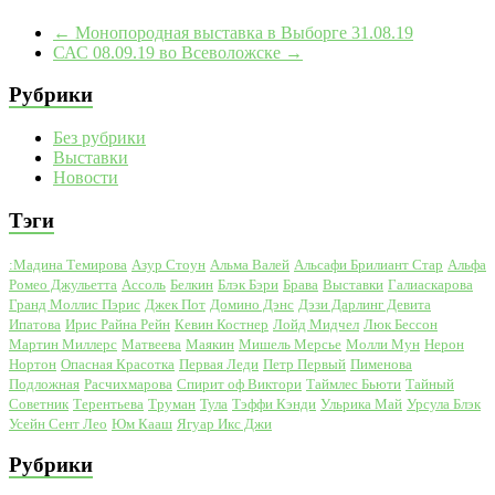
←
Монопородная выставка в Выборге 31.08.19
САС 08.09.19 во Всеволожске
→
Рубрики
Без рубрики
Выставки
Новости
Тэги
:Мадина Темирова
Азур Стоун
Альма Валей
Альсафи Брилиант Стар
Альфа
Ромео Джульетта
Ассоль
Белкин
Блэк Бэри
Брава
Выставки
Галиаскарова
Гранд Моллис Пэрис
Джек Пот
Домино Дэнс
Дэзи Дарлинг Девита
Ипатова
Ирис Райна Рейн
Кевин Костнер
Лойд Мидчел
Люк Бессон
Мартин Миллерс
Матвеева
Маякин
Мишель Мерсье
Молли Мун
Нерон
Нортон
Опасная Красотка
Первая Леди
Петр Первый
Пименова
Подложная
Расчихмарова
Спирит оф Виктори
Таймлес Бьюти
Тайный
Советник
Терентьева
Труман
Тула
Тэффи Кэнди
Ульрика Май
Урсула Блэк
Усейн Сент Лео
Юм Кааш
Ягуар Икс Джи
Рубрики