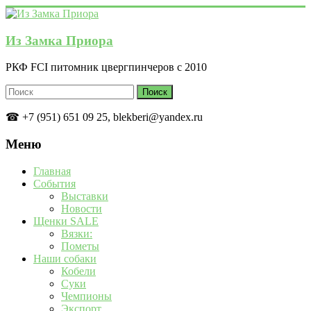
Перейти
к
содержимому
Из Замка Приора
РКФ FCI питомник цвергпинчеров с 2010
☎ +7 (951) 651 09 25, blekberi@yandex.ru
Меню
Главная
События
Выставки
Новости
Щенки SALE
Вязки:
Пометы
Наши собаки
Кобели
Суки
Чемпионы
Экспорт