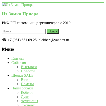
Перейти
к
содержимому
Из Замка Приора
РКФ FCI питомник цвергпинчеров с 2010
☎ +7 (951) 651 09 25, blekberi@yandex.ru
Меню
Главная
События
Выставки
Новости
Щенки SALE
Вязки:
Пометы
Наши собаки
Кобели
Суки
Чемпионы
Экспорт