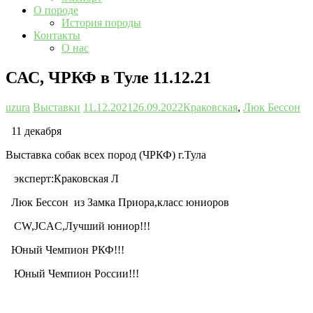
О породе
История породы
Контакты
О нас
САС, ЧРКФ в Туле 11.12.21
uzura
Выставки
11.12.2021
26.09.2022
Краковская
,
Люк Бессон
11 декабря
Выставка собак всех пород (ЧРКФ) г.Тула
эксперт:Краковская Л
Люк Бессон из Замка Приора,класс юниоров
CW,JCAC,Лучший юниор!!!
Юный Чемпион РКФ!!!
Юный Чемпион России!!!