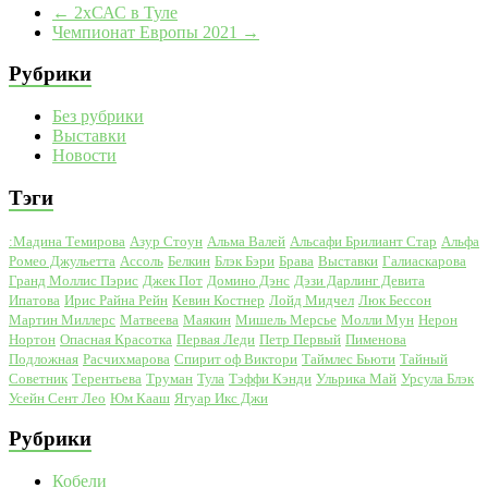
←
2хСАС в Туле
Чемпионат Европы 2021
→
Рубрики
Без рубрики
Выставки
Новости
Тэги
:Мадина Темирова
Азур Стоун
Альма Валей
Альсафи Брилиант Стар
Альфа
Ромео Джульетта
Ассоль
Белкин
Блэк Бэри
Брава
Выставки
Галиаскарова
Гранд Моллис Пэрис
Джек Пот
Домино Дэнс
Дэзи Дарлинг Девита
Ипатова
Ирис Райна Рейн
Кевин Костнер
Лойд Мидчел
Люк Бессон
Мартин Миллерс
Матвеева
Маякин
Мишель Мерсье
Молли Мун
Нерон
Нортон
Опасная Красотка
Первая Леди
Петр Первый
Пименова
Подложная
Расчихмарова
Спирит оф Виктори
Таймлес Бьюти
Тайный
Советник
Терентьева
Труман
Тула
Тэффи Кэнди
Ульрика Май
Урсула Блэк
Усейн Сент Лео
Юм Кааш
Ягуар Икс Джи
Рубрики
Кобели