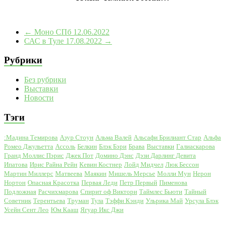
←
Моно СПб 12.06.2022
САС в Туле 17.08.2022
→
Рубрики
Без рубрики
Выставки
Новости
Тэги
:Мадина Темирова
Азур Стоун
Альма Валей
Альсафи Брилиант Стар
Альфа
Ромео Джульетта
Ассоль
Белкин
Блэк Бэри
Брава
Выставки
Галиаскарова
Гранд Моллис Пэрис
Джек Пот
Домино Дэнс
Дэзи Дарлинг Девита
Ипатова
Ирис Райна Рейн
Кевин Костнер
Лойд Мидчел
Люк Бессон
Мартин Миллерс
Матвеева
Маякин
Мишель Мерсье
Молли Мун
Нерон
Нортон
Опасная Красотка
Первая Леди
Петр Первый
Пименова
Подложная
Расчихмарова
Спирит оф Виктори
Таймлес Бьюти
Тайный
Советник
Терентьева
Труман
Тула
Тэффи Кэнди
Ульрика Май
Урсула Блэк
Усейн Сент Лео
Юм Кааш
Ягуар Икс Джи