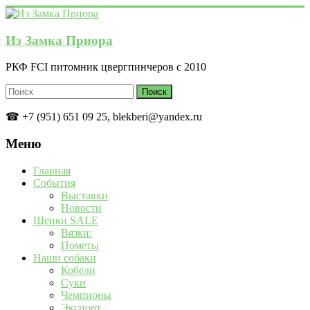
Перейти
к
содержимому
Из Замка Приора
РКФ FCI питомник цвергпинчеров с 2010
☎ +7 (951) 651 09 25, blekberi@yandex.ru
Меню
Главная
События
Выставки
Новости
Щенки SALE
Вязки:
Пометы
Наши собаки
Кобели
Суки
Чемпионы
Экспорт