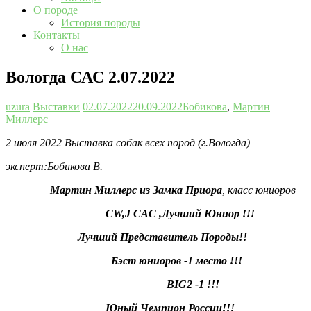
О породе
История породы
Контакты
О нас
Вологда САС 2.07.2022
uzura
Выставки
02.07.2022
20.09.2022
Бобикова
,
Мартин
Миллерс
2 июля 2022
Выставка собак всех пород (г.Вологда)
эксперт:Бобикова В.
Мартин Миллерс из Замка Приора
, класс юниоров
CW,J CAC ,Лучший Юниор !!!
Лучший Представитель Породы!!
Бэст юниоров -1 место !!!
BIG2 -1 !!!
Юный Чемпион России!!!