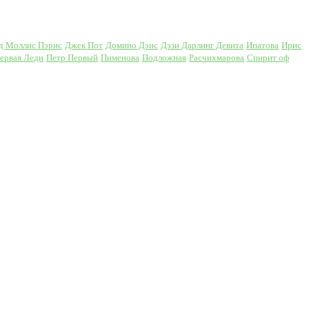
д Моллис Пэрис
Джек Пот
Домино Дэнс
Дэзи Дарлинг Девита
Ипатова
Ирис
ервая Леди
Петр Первый
Пименова
Подложная
Расчихмарова
Спирит оф