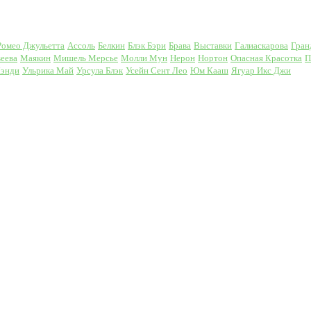
Ромео Джульетта
Ассоль
Белкин
Блэк Бэри
Брава
Выставки
Галиаскарова
Гран
еева
Маякин
Мишель Мерсье
Молли Мун
Нерон
Нортон
Опасная Красотка
П
Кэнди
Ульрика Май
Урсула Блэк
Усейн Сент Лео
Юм Кааш
Ягуар Икс Джи