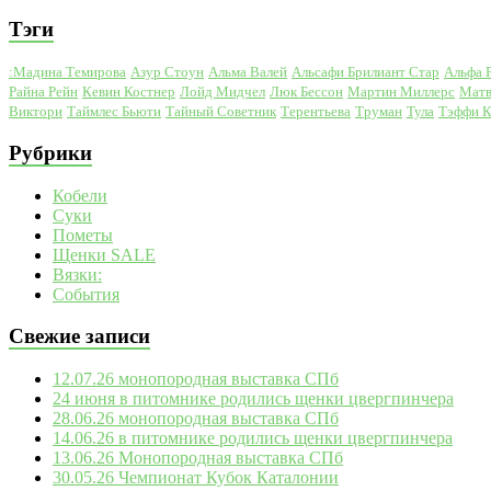
Тэги
:Мадина Темирова
Азур Стоун
Альма Валей
Альсафи Брилиант Стар
Альфа 
Райна Рейн
Кевин Костнер
Лойд Мидчел
Люк Бессон
Мартин Миллерс
Матв
Виктори
Таймлес Бьюти
Тайный Советник
Терентьева
Труман
Тула
Тэффи 
Рубрики
Кобели
Суки
Пометы
Щенки SALE
Вязки:
События
Свежие записи
12.07.26 монопородная выставка СПб
24 июня в питомнике родились щенки цвергпинчера
28.06.26 монопородная выставка СПб
14.06.26 в питомнике родились щенки цвергпинчера
13.06.26 Монопородная выставка СПб
30.05.26 Чемпионат Кубок Каталонии