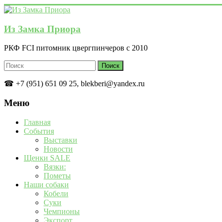
Перейти
к
содержимому
Из Замка Приора
РКФ FCI питомник цвергпинчеров с 2010
☎ +7 (951) 651 09 25, blekberi@yandex.ru
Меню
Главная
События
Выставки
Новости
Щенки SALE
Вязки:
Пометы
Наши собаки
Кобели
Суки
Чемпионы
Экспорт