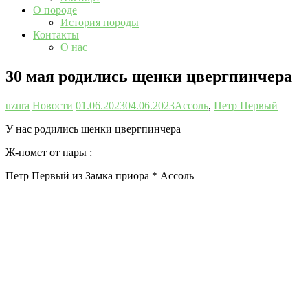
О породе
История породы
Контакты
О нас
30 мая родились щенки цвергпинчера
uzura
Новости
01.06.2023
04.06.2023
Ассоль
,
Петр Первый
У нас родились щенки цвергпинчера
Ж-помет от пары :
Петр Первый из Замка приора * Ассоль