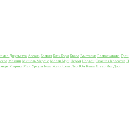
Ромео Джульетта
Ассоль
Белкин
Блэк Бэри
Брава
Выставки
Галиаскарова
Гран
еева
Маякин
Мишель Мерсье
Молли Мун
Нерон
Нортон
Опасная Красотка
П
Кэнди
Ульрика Май
Урсула Блэк
Усейн Сент Лео
Юм Кааш
Ягуар Икс Джи