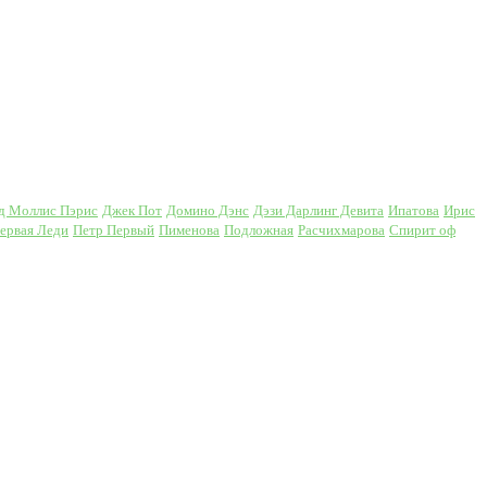
д Моллис Пэрис
Джек Пот
Домино Дэнс
Дэзи Дарлинг Девита
Ипатова
Ирис
ервая Леди
Петр Первый
Пименова
Подложная
Расчихмарова
Спирит оф