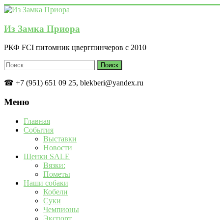
Перейти
к
содержимому
Из Замка Приора
РКФ FCI питомник цвергпинчеров с 2010
☎ +7 (951) 651 09 25, blekberi@yandex.ru
Меню
Главная
События
Выставки
Новости
Щенки SALE
Вязки:
Пометы
Наши собаки
Кобели
Суки
Чемпионы
Экспорт