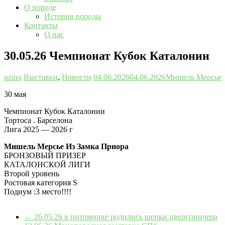
О породе
История породы
Контакты
О нас
30.05.26 Чемпионат Кубок Каталонии
uzura
Выставки
,
Новости
04.06.2026
04.06.2026
Мишель Мерсье
30 мая
Чемпионат Кубок Каталонии
Тортоса . Барселона
Лига 2025 — 2026 г
Мишель Мерсье Из Замка Приора
БРОНЗОВЫЙ ПРИЗЕР
КАТАЛОНСКОЙ ЛИГИ
Второй уровень
Ростовая категория S
Подиум :3 место!!!!
←
26.05.26 в питомнике родились щенки цвергпинчера