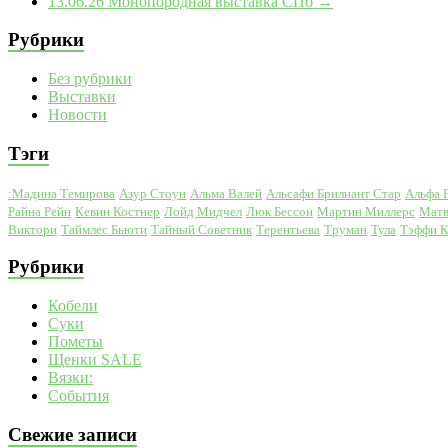
13.06.26 Монопородная выставка СПб
→
Рубрики
Без рубрики
Выставки
Новости
Тэги
:Мадина Темирова
Азур Стоун
Альма Валей
Альсафи Брилиант Стар
Альфа 
Райна Рейн
Кевин Костнер
Лойд Мидчел
Люк Бессон
Мартин Миллерс
Матв
Виктори
Таймлес Бьюти
Тайный Советник
Терентьева
Труман
Тула
Тэффи 
Рубрики
Кобели
Суки
Пометы
Щенки SALE
Вязки:
События
Свежие записи