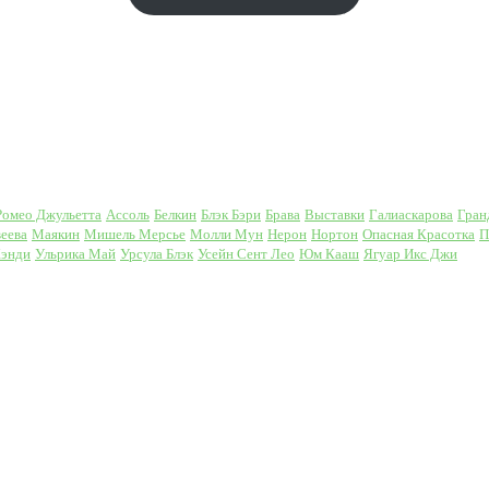
Ромео Джульетта
Ассоль
Белкин
Блэк Бэри
Брава
Выставки
Галиаскарова
Гран
еева
Маякин
Мишель Мерсье
Молли Мун
Нерон
Нортон
Опасная Красотка
П
Кэнди
Ульрика Май
Урсула Блэк
Усейн Сент Лео
Юм Кааш
Ягуар Икс Джи