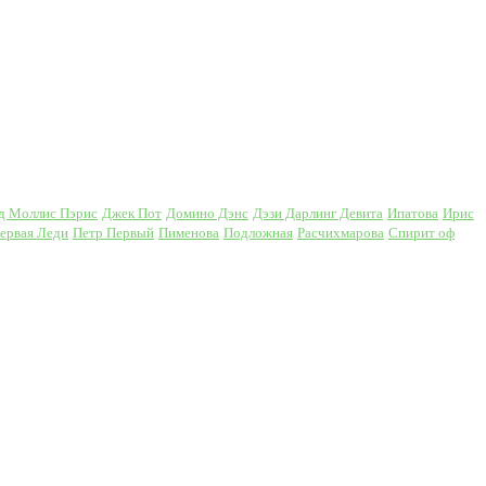
д Моллис Пэрис
Джек Пот
Домино Дэнс
Дэзи Дарлинг Девита
Ипатова
Ирис
ервая Леди
Петр Первый
Пименова
Подложная
Расчихмарова
Спирит оф