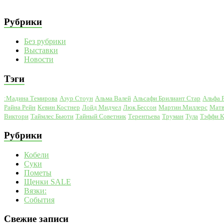
Рубрики
Без рубрики
Выставки
Новости
Тэги
:Мадина Темирова
Азур Стоун
Альма Валей
Альсафи Брилиант Стар
Альфа 
Райна Рейн
Кевин Костнер
Лойд Мидчел
Люк Бессон
Мартин Миллерс
Матв
Виктори
Таймлес Бьюти
Тайный Советник
Терентьева
Труман
Тула
Тэффи 
Рубрики
Кобели
Суки
Пометы
Щенки SALE
Вязки:
События
Свежие записи