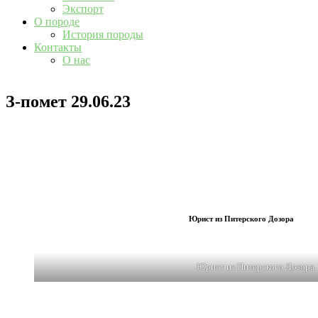
Экспорт
О породе
История породы
Контакты
О нас
З-помет 29.06.23
Юрист из Питерского Дозора
Юрист из Питерского Дозора