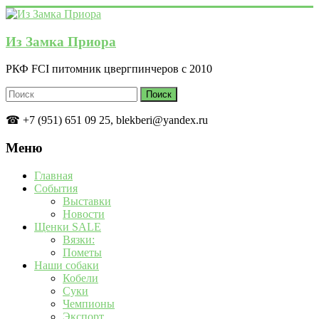
Перейти
к
содержимому
Из Замка Приора
РКФ FCI питомник цвергпинчеров с 2010
☎ +7 (951) 651 09 25, blekberi@yandex.ru
Меню
Главная
События
Выставки
Новости
Щенки SALE
Вязки:
Пометы
Наши собаки
Кобели
Суки
Чемпионы
Экспорт