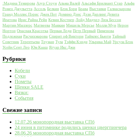
:Мадина Темирова
Азур Стоун
Альма Валей
Альсафи Брилиант Стар
Альфа
Ромео Джульетта
Ассоль
Белкин
Блэк Бэри
Брава
Выставки
Галиаскарова
Гранд Моллис Пэрис
Джек Пот
Домино Дэнс
Дэзи Дарлинг Девита
Ипатова
Ирис Райна Рейн
Кевин Костнер
Лойд Мидчел
Люк Бессон
Мартин Миллерс
Матвеева
Маякин
Мишель Мерсье
Молли Мун
Нерон
Нортон
Опасная Красотка
Первая Леди
Петр Первый
Пименова
Подложная
Расчихмарова
Спирит оф Виктори
Таймлес Бьюти
Тайный
Советник
Терентьева
Труман
Тула
Тэффи Кэнди
Ульрика Май
Урсула Блэк
Усейн Сент Лео
Юм Кааш
Ягуар Икс Джи
Рубрики
Кобели
Суки
Пометы
Щенки SALE
Вязки:
События
Свежие записи
12.07.26 монопородная выставка СПб
24 июня в питомнике родились щенки цвергпинчера
28.06.26 монопородная выставка СПб