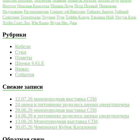
Мартин Миллерс
Матвеева
Маякин
Мишель Мерсье
Молли Мун
Нерон
Нортон
Опасная Красотка
Первая Леди
Петр Первый
Пименова
Подложная
Расчихмарова
Спирит оф Виктори
Таймлес Бьюти
Тайный
Советник
Терентьева
Труман
Тула
Тэффи Кэнди
Ульрика Май
Урсула Блэк
Усейн Сент Лео
Юм Кааш
Ягуар Икс Джи
Рубрики
Кобели
Суки
Пометы
Щенки SALE
Вязки:
События
Свежие записи
12.07.26 монопородная выставка СПб
24 июня в питомнике родились щенки цвергпинчера
28.06.26 монопородная выставка СПб
14.06.26 в питомнике родились щенки цвергпинчера
13.06.26 Монопородная выставка СПб
30.05.26 Чемпионат Кубок Каталонии
Обратная связь