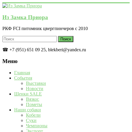
Перейти
к
содержимому
Из Замка Приора
РКФ FCI питомник цвергпинчеров с 2010
☎ +7 (951) 651 09 25, blekberi@yandex.ru
Меню
Главная
События
Выставки
Новости
Щенки SALE
Вязки:
Пометы
Наши собаки
Кобели
Суки
Чемпионы
Экспорт