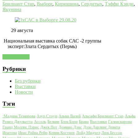
Брилиант Стар
,
Выборг
,
Кирюшина
,
Сердитых
,
Тэффи Кэнди
,
Якунина
29 августа
Национальная выставка собак САС -2 группы
эксперт:Злата Сердитых (Пермь)
Читать далее
Рубрики
Без рубрики
Выставки
Новости
Тэги
:Мадина Темирова
Азур Стоун
Альма Валей
Альсафи Брилиант Стар
Альфа
Ромео Джульетта
Ассоль
Белкин
Блэк Бэри
Брава
Выставки
Галиаскарова
Гранд Моллис Пэрис
Джек Пот
Домино Дэнс
Дэзи Дарлинг Девита
Ипатова
Ирис Райна Рейн
Кевин Костнер
Лойд Мидчел
Люк Бессон