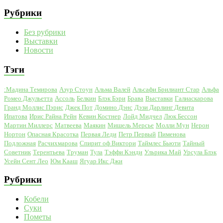
Рубрики
Без рубрики
Выставки
Новости
Тэги
:Мадина Темирова
Азур Стоун
Альма Валей
Альсафи Брилиант Стар
Альфа
Ромео Джульетта
Ассоль
Белкин
Блэк Бэри
Брава
Выставки
Галиаскарова
Гранд Моллис Пэрис
Джек Пот
Домино Дэнс
Дэзи Дарлинг Девита
Ипатова
Ирис Райна Рейн
Кевин Костнер
Лойд Мидчел
Люк Бессон
Мартин Миллерс
Матвеева
Маякин
Мишель Мерсье
Молли Мун
Нерон
Нортон
Опасная Красотка
Первая Леди
Петр Первый
Пименова
Подложная
Расчихмарова
Спирит оф Виктори
Таймлес Бьюти
Тайный
Советник
Терентьева
Труман
Тула
Тэффи Кэнди
Ульрика Май
Урсула Блэк
Усейн Сент Лео
Юм Кааш
Ягуар Икс Джи
Рубрики
Кобели
Суки
Пометы