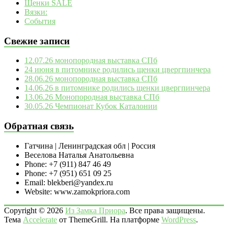
Щенки SALE
Вязки:
События
Свежие записи
12.07.26 монопородная выставка СПб
24 июня в питомнике родились щенки цвергпинчера
28.06.26 монопородная выставка СПб
14.06.26 в питомнике родились щенки цвергпинчера
13.06.26 Монопородная выставка СПб
30.05.26 Чемпионат Кубок Каталонии
Обратная связь
Гатчина | Ленинградская обл | Россия
Веселова Наталья Анатольевна
Phone: +7 (911) 847 46 49
Phone: +7 (951) 651 09 25
Email: blekberi@yandex.ru
Website: www.zamokpriora.com
Copyright © 2026
Из Замка Приора
. Все права защищены.
Тема
Accelerate
от ThemeGrill. На платформе
WordPress
.