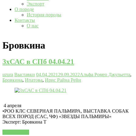
Экспорт
О породе
История породы
Контакты
О нас
Бровкина
3хСАС в СПб 04.04.21
uzura
Выставки
04.04.2021
29.09.2022
Альфа Ромео Джульетта
,
Бровкина
,
Ипатова
,
Ирис Райна Рейн
4 апреля
•РОО КЛС СЕВЕРНАЯ ПАЛЬМИРА, ВЫСТАВКА СОБАК
ВСЕХ ПОРОД (CAC, ЧФ) «ЗВЕЗДЫ ПАЛЬМИРЫ»
Эксперт: Бровкина Т
Читать далее