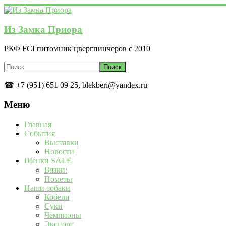
Перейти
к
содержимому
Из Замка Приора
РКФ FCI питомник цвергпинчеров с 2010
☎ +7 (951) 651 09 25, blekberi@yandex.ru
Меню
Главная
События
Выставки
Новости
Щенки SALE
Вязки:
Пометы
Наши собаки
Кобели
Суки
Чемпионы
Экспорт