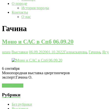
О породе
История породы
Контакты
О нас
Гачина
Моно и САС в Спб 06.09.20
uzura
Выставки
06.09.2020
01.10.2022
Галиаскарова
,
Гачина
,
Ягу
6 сентября
Монопородная выставка цвергпинчеров
эксперт:Гачина О.
Читать далее
Рубрики
Без рубрики
Выставки