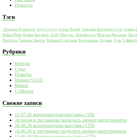
Новости
Тэги
:Мадина Темирова
Азур Стоун
Альма Валей
Альсафи Брилиант Стар
Альфа 
Райна Рейн
Кевин Костнер
Лойд Мидчел
Люк Бессон
Мартин Миллерс
Матв
Виктори
Таймлес Бьюти
Тайный Советник
Терентьева
Труман
Тула
Тэффи 
Рубрики
Кобели
Суки
Пометы
Щенки SALE
Вязки:
События
Свежие записи
12.07.26 монопородная выставка СПб
24 июня в питомнике родились щенки цвергпинчера
28.06.26 монопородная выставка СПб
14.06.26 в питомнике родились щенки цвергпинчера
13.06.26 Монопородная выставка СПб