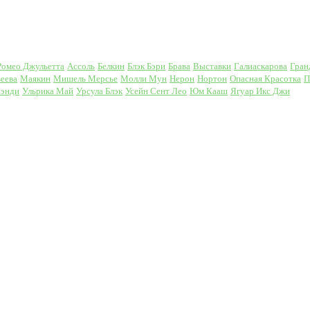
Ромео Джульетта
Ассоль
Белкин
Блэк Бэри
Брава
Выставки
Галиаскарова
Гран
еева
Маякин
Мишель Мерсье
Молли Мун
Нерон
Нортон
Опасная Красотка
П
Кэнди
Ульрика Май
Урсула Блэк
Усейн Сент Лео
Юм Кааш
Ягуар Икс Джи