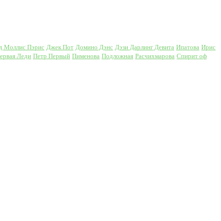
д Моллис Пэрис
Джек Пот
Домино Дэнс
Дэзи Дарлинг Девита
Ипатова
Ирис
ервая Леди
Петр Первый
Пименова
Подложная
Расчихмарова
Спирит оф