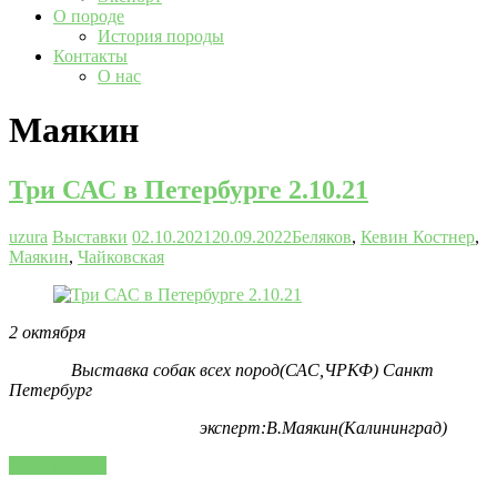
О породе
История породы
Контакты
О нас
Маякин
Три САС в Петербурге 2.10.21
uzura
Выставки
02.10.2021
20.09.2022
Беляков
,
Кевин Костнер
,
Маякин
,
Чайковская
2 октября
Выставка собак всех пород(САС,ЧРКФ) Санкт
Петербург
эксперт:В.Маякин(Калининград)
Читать далее