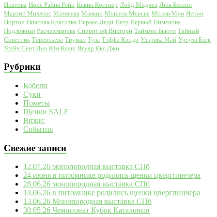
Ипатова
Ирис Райна Рейн
Кевин Костнер
Лойд Мидчел
Люк Бессон
Мартин Миллерс
Матвеева
Маякин
Мишель Мерсье
Молли Мун
Нерон
Нортон
Опасная Красотка
Первая Леди
Петр Первый
Пименова
Подложная
Расчихмарова
Спирит оф Виктори
Таймлес Бьюти
Тайный
Советник
Терентьева
Труман
Тула
Тэффи Кэнди
Ульрика Май
Урсула Блэк
Усейн Сент Лео
Юм Кааш
Ягуар Икс Джи
Рубрики
Кобели
Суки
Пометы
Щенки SALE
Вязки:
События
Свежие записи
12.07.26 монопородная выставка СПб
24 июня в питомнике родились щенки цвергпинчера
28.06.26 монопородная выставка СПб
14.06.26 в питомнике родились щенки цвергпинчера
13.06.26 Монопородная выставка СПб
30.05.26 Чемпионат Кубок Каталонии