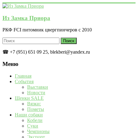
Перейти
к
содержимому
Из Замка Приора
РКФ FCI питомник цвергпинчеров с 2010
☎ +7 (951) 651 09 25, blekberi@yandex.ru
Меню
Главная
События
Выставки
Новости
Щенки SALE
Вязки:
Пометы
Наши собаки
Кобели
Суки
Чемпионы
Экспорт