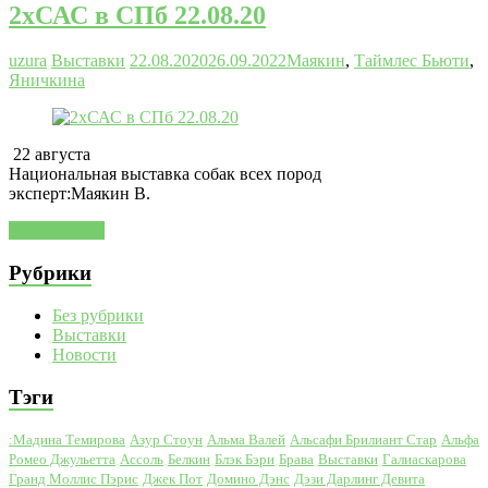
2хСАС в СПб 22.08.20
uzura
Выставки
22.08.2020
26.09.2022
Маякин
,
Таймлес Бьюти
,
Яничкина
22 августа
Национальная выставка собак всех пород
эксперт:Маякин В.
Читать далее
Рубрики
Без рубрики
Выставки
Новости
Тэги
:Мадина Темирова
Азур Стоун
Альма Валей
Альсафи Брилиант Стар
Альфа
Ромео Джульетта
Ассоль
Белкин
Блэк Бэри
Брава
Выставки
Галиаскарова
Гранд Моллис Пэрис
Джек Пот
Домино Дэнс
Дэзи Дарлинг Девита