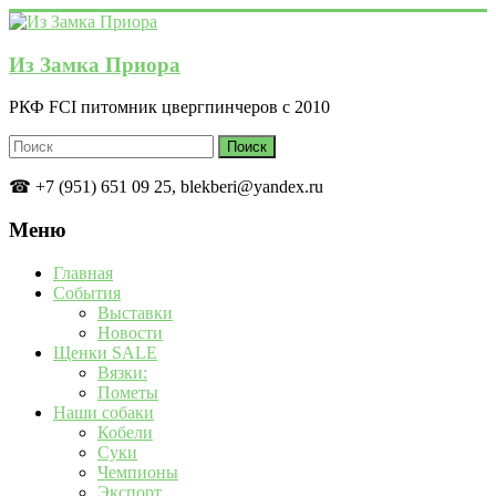
Перейти
к
содержимому
Из Замка Приора
РКФ FCI питомник цвергпинчеров с 2010
☎ +7 (951) 651 09 25, blekberi@yandex.ru
Меню
Главная
События
Выставки
Новости
Щенки SALE
Вязки:
Пометы
Наши собаки
Кобели
Суки
Чемпионы
Экспорт