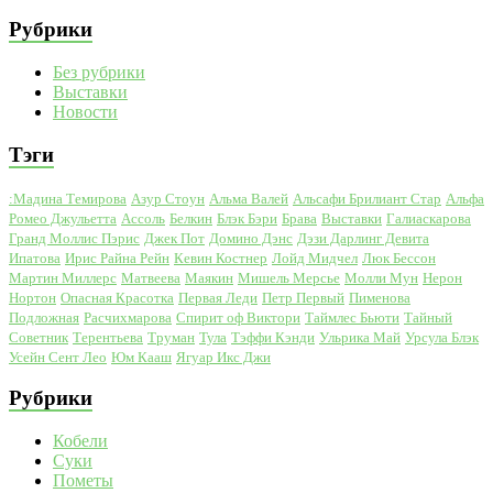
Рубрики
Без рубрики
Выставки
Новости
Тэги
:Мадина Темирова
Азур Стоун
Альма Валей
Альсафи Брилиант Стар
Альфа
Ромео Джульетта
Ассоль
Белкин
Блэк Бэри
Брава
Выставки
Галиаскарова
Гранд Моллис Пэрис
Джек Пот
Домино Дэнс
Дэзи Дарлинг Девита
Ипатова
Ирис Райна Рейн
Кевин Костнер
Лойд Мидчел
Люк Бессон
Мартин Миллерс
Матвеева
Маякин
Мишель Мерсье
Молли Мун
Нерон
Нортон
Опасная Красотка
Первая Леди
Петр Первый
Пименова
Подложная
Расчихмарова
Спирит оф Виктори
Таймлес Бьюти
Тайный
Советник
Терентьева
Труман
Тула
Тэффи Кэнди
Ульрика Май
Урсула Блэк
Усейн Сент Лео
Юм Кааш
Ягуар Икс Джи
Рубрики
Кобели
Суки
Пометы