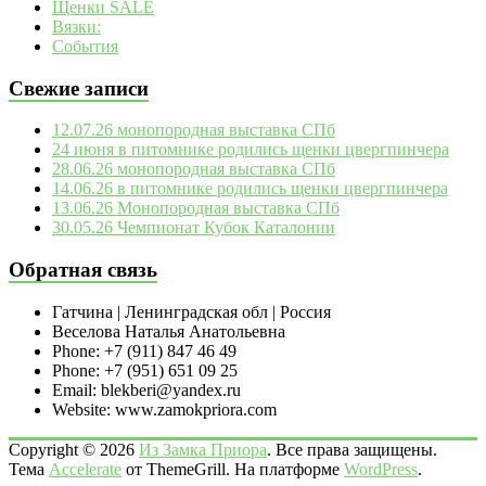
Щенки SALE
Вязки:
События
Свежие записи
12.07.26 монопородная выставка СПб
24 июня в питомнике родились щенки цвергпинчера
28.06.26 монопородная выставка СПб
14.06.26 в питомнике родились щенки цвергпинчера
13.06.26 Монопородная выставка СПб
30.05.26 Чемпионат Кубок Каталонии
Обратная связь
Гатчина | Ленинградская обл | Россия
Веселова Наталья Анатольевна
Phone: +7 (911) 847 46 49
Phone: +7 (951) 651 09 25
Email: blekberi@yandex.ru
Website: www.zamokpriora.com
Copyright © 2026
Из Замка Приора
. Все права защищены.
Тема
Accelerate
от ThemeGrill. На платформе
WordPress
.