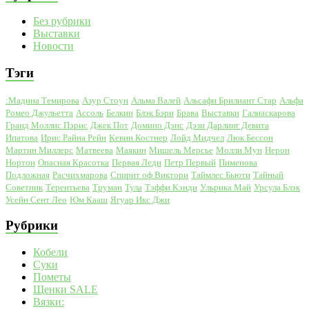
Без рубрики
Выставки
Новости
Тэги
:Мадина Темирова
Азур Стоун
Альма Валей
Альсафи Брилиант Стар
Альфа
Ромео Джульетта
Ассоль
Белкин
Блэк Бэри
Брава
Выставки
Галиаскарова
Гранд Моллис Пэрис
Джек Пот
Домино Дэнс
Дэзи Дарлинг Девита
Ипатова
Ирис Райна Рейн
Кевин Костнер
Лойд Мидчел
Люк Бессон
Мартин Миллерс
Матвеева
Маякин
Мишель Мерсье
Молли Мун
Нерон
Нортон
Опасная Красотка
Первая Леди
Петр Первый
Пименова
Подложная
Расчихмарова
Спирит оф Виктори
Таймлес Бьюти
Тайный
Советник
Терентьева
Труман
Тула
Тэффи Кэнди
Ульрика Май
Урсула Блэк
Усейн Сент Лео
Юм Кааш
Ягуар Икс Джи
Рубрики
Кобели
Суки
Пометы
Щенки SALE
Вязки: