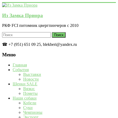
Перейти
к
содержимому
Из Замка Приора
РКФ FCI питомник цвергпинчеров с 2010
☎ +7 (951) 651 09 25, blekberi@yandex.ru
Меню
Главная
События
Выставки
Новости
Щенки SALE
Вязки:
Пометы
Наши собаки
Кобели
Суки
Чемпионы
Экспорт