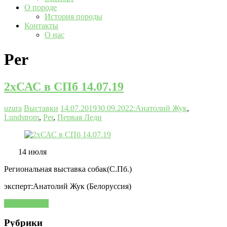
О породе
История породы
Контакты
О нас
Per
2хСАС в СПб 14.07.19
uzura
Выставки
14.07.2019
30.09.2022
:Анатолий Жук
,
Lundstrom
,
Per
,
Первая Леди
14 июля
Региональная выставка собак(С.Пб.)
эксперт:Анатолий Жук (Белоруссия)
Читать далее
Рубрики