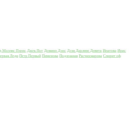
д Моллис Пэрис
Джек Пот
Домино Дэнс
Дэзи Дарлинг Девита
Ипатова
Ирис
ервая Леди
Петр Первый
Пименова
Подложная
Расчихмарова
Спирит оф