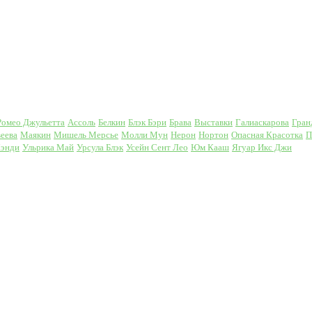
Ромео Джульетта
Ассоль
Белкин
Блэк Бэри
Брава
Выставки
Галиаскарова
Гран
еева
Маякин
Мишель Мерсье
Молли Мун
Нерон
Нортон
Опасная Красотка
П
Кэнди
Ульрика Май
Урсула Блэк
Усейн Сент Лео
Юм Кааш
Ягуар Икс Джи