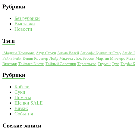
Рубрики
Без рубрики
Выставки
Новости
Тэги
:Мадина Темирова
Азур Стоун
Альма Валей
Альсафи Брилиант Стар
Альфа 
Райна Рейн
Кевин Костнер
Лойд Мидчел
Люк Бессон
Мартин Миллерс
Матв
Виктори
Таймлес Бьюти
Тайный Советник
Терентьева
Труман
Тула
Тэффи 
Рубрики
Кобели
Суки
Пометы
Щенки SALE
Вязки:
События
Свежие записи