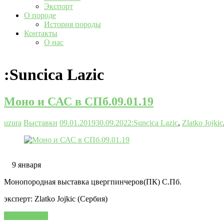
Экспорт
О породе
История породы
Контакты
О нас
:Suncica Lazic
Моно и САС в СПб.09.01.19
uzura
Выставки
09.01.2019
30.09.2022
:Suncica Lazic
,
Zlatko Jojkic
9 января
Монопородная выставка цвергпинчеров(ПК) С.Пб.
эксперт: Zlatko Jojkic (Сербия)
Читать далее